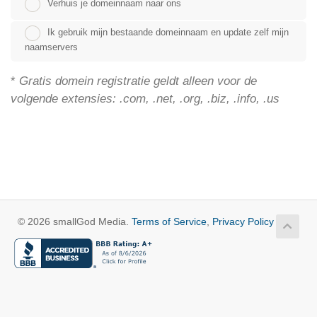
Verhuis je domeinnaam naar ons
Ik gebruik mijn bestaande domeinnaam en update zelf mijn
naamservers
*
Gratis domein registratie geldt alleen voor de
volgende extensies: .com, .net, .org, .biz, .info, .us
© 2026 smallGod Media.
Terms of Service
,
Privacy Policy