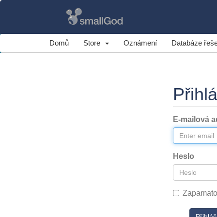
Domů
Store
Oznámení
Databáze řeše
Přihl
E-mailová a
Heslo
Zapamato