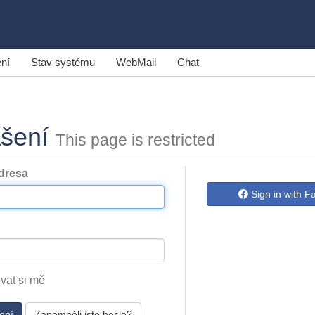
ní
Stav systému
WebMail
Chat
ášení
This page is restricted
dresa
Sign in with 
vat si mě
Zapomněli jste heslo?