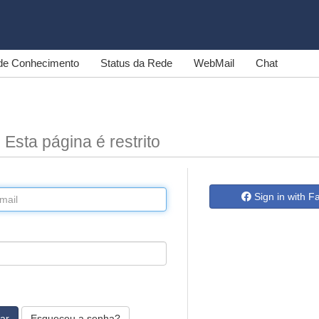
de Conhecimento
Status da Rede
WebMail
Chat
n
Esta página é restrito
Sign in with 
Esqueceu a senha?