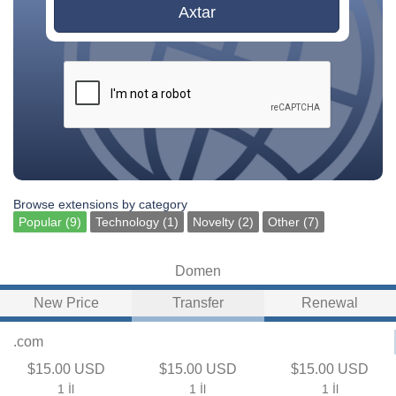
Axtar
Browse extensions by category
Popular (9)
Technology (1)
Novelty (2)
Other (7)
Domen
New Price
Transfer
Renewal
.com
$15.00 USD
$15.00 USD
$15.00 USD
1 İl
1 İl
1 İl