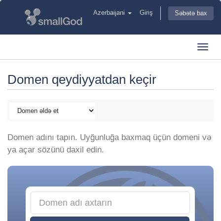
Azerbaijani
Giriş
Səbətə bax
Toggl
navig
Domen qeydiyyatdan keçir
Domen adını tapın. Uyğunluğa baxmaq üçün domeni və
ya açar sözünü daxil edin.