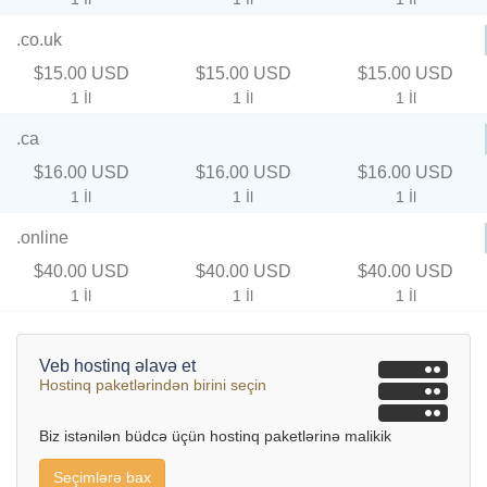
.co.uk
$15.00 USD
$15.00 USD
$15.00 USD
1 İl
1 İl
1 İl
.ca
$16.00 USD
$16.00 USD
$16.00 USD
1 İl
1 İl
1 İl
.online
$40.00 USD
$40.00 USD
$40.00 USD
1 İl
1 İl
1 İl
Veb hostinq əlavə et
Hostinq paketlərindən birini seçin
Biz istənilən büdcə üçün hostinq paketlərinə malikik
Seçimlərə bax