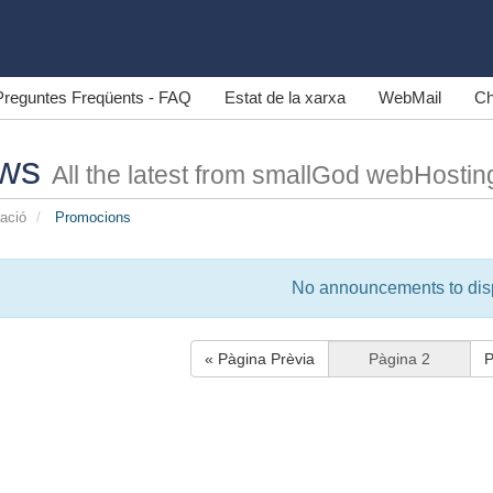
Preguntes Freqüents - FAQ
Estat de la xarxa
WebMail
Ch
ws
All the latest from smallGod webHostin
ació
Promocions
No announcements to dis
« Pàgina Prèvia
P