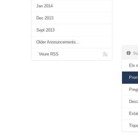
Jan 2014
Dec 2013
Sept 2013
Older Announcements...
su
Veure RSS
Els m
Prom
Pregu
Descà
Estat
Tique