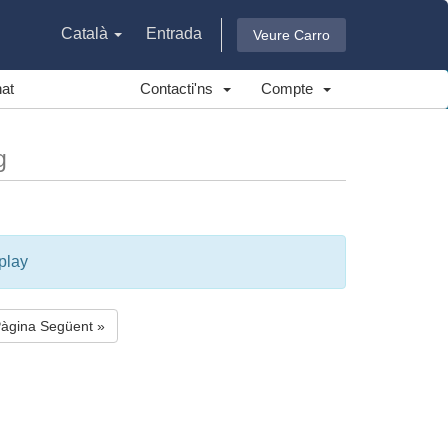
Català
Entrada
Veure Carro
at
Contacti'ns
Compte
g
play
àgina Següent »