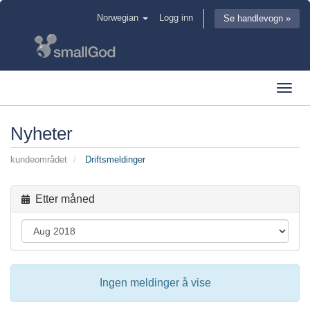
Norwegian
Logg inn
Se handlevogn »
Toggl
navig
Nyheter
kundeområdet
Driftsmeldinger
Etter måned
Ingen meldinger å vise